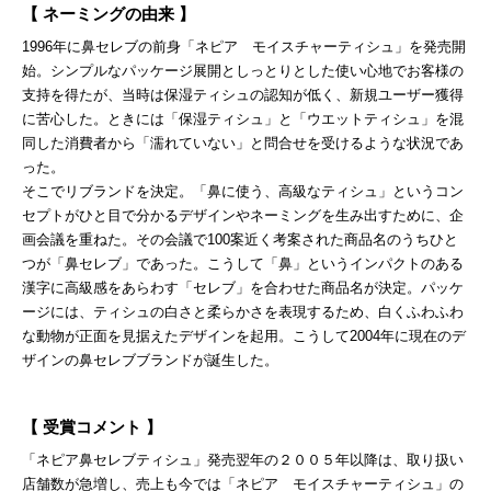
【 ネーミングの由来 】
1996年に鼻セレブの前身「ネピア モイスチャーティシュ」を発売開
始。シンプルなパッケージ展開としっとりとした使い心地でお客様の
支持を得たが、当時は保湿ティシュの認知が低く、新規ユーザー獲得
に苦心した。ときには「保湿ティシュ」と「ウエットティシュ」を混
同した消費者から「濡れていない」と問合せを受けるような状況であ
った。
そこでリブランドを決定。「鼻に使う、高級なティシュ」というコン
セプトがひと目で分かるデザインやネーミングを生み出すために、企
画会議を重ねた。その会議で100案近く考案された商品名のうちひと
つが「鼻セレブ」であった。こうして「鼻」というインパクトのある
漢字に高級感をあらわす「セレブ」を合わせた商品名が決定。パッケ
ージには、ティシュの白さと柔らかさを表現するため、白くふわふわ
な動物が正面を見据えたデザインを起用。こうして2004年に現在のデ
ザインの鼻セレブブランドが誕生した。
【 受賞コメント 】
「ネピア鼻セレブティシュ」発売翌年の２００５年以降は、取り扱い
店舗数が急増し、売上も今では「ネピア モイスチャーティシュ」の