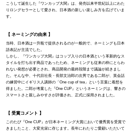
こうして誕生した『ワンカップ大関』は、発売以来半世紀以上にわた
りロングセラーとして愛され、日本酒の新しい楽しみ方を広げていま
す。
【 ネーミングの由来 】
当時、日本酒は一升瓶で提供されるのが一般的で、ネーミングも日本
語表記が主流でした。
しかし、『ワンカップ大関』はコップ入りの日本酒という革新的なス
タイルを打ち出す商品であったため、ネーミングも従来の枠にとらわ
れない発想が必要とされ、商品開発の最終段階まで議論が続きまし
た。そんな中、十代目社長・長部文治郎の次男である二郎が、英会話
の練習中にイギリス人講師の「One cup of tea」という言葉に着想を
得ました。二郎が考案した『One CUP』というネーミングは、響きの
スマートさと親しみやすさが評価され、正式に採用されました。
【 受賞コメント 】
このたび『One CUP』が日本ネーミング大賞において優秀賞を受賞で
きましたこと、大変光栄に存じます。長年にわたりご愛顧いただいて