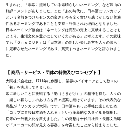
生まれた」「非常に流通している素晴らしいネーミング」など沢山の
好評コメントがありました。また「あの時代に、日本酒にワンカップ
という名前をつけたセンスの良さと今も全く古びた感じがしない普遍
性あるネーミングであることも支持・評価された理由となりました。
日本ネーミング協会は「ネーミングは商品の売上に貢献することはも
とより、生活文化を豊かにしていく力がある」と考えます。その意味
でも「ＯｎｅＣＵＰ」は「日本酒」の新しい楽しみ方を人々の暮らし
に定着させたネーミングであり、賞賛すべきネーミングと評されまし
た。
【 商品・サービス・団体の特徴及びコンセプト 】
大関株式会社は、1711年に創醸し、業界のパイオニアとして数々の
「初」を実現してきました。
常に新しいことに挑戦する「魁（さきがけ）」の精神を持ち、人々の
「楽しい暮らし」のあり方を日々提案し続けています。その代表的な
商品が『ワンカップ大関』です。日本酒をもっと手軽に楽しむため、
「コップに直接日本酒を入れる」という革新的なスタイルを採用し、
従来の一升瓶文化を変えました。この発想は十代目社長・長部文治郎
が「メーカーの顔が見える容器」を考案したことから始まりました。