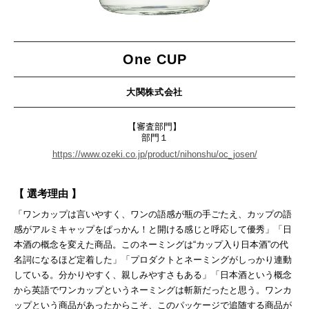
One CUP
大関株式会社
【審査部門】
部門１
https://www.ozeki.co.jp/product/nihonshu/oc_josen/
【 選考理由 】
「ワンカップは言いやすく、ワンの語感が瓶の手ごたえ、カップの語
感がアルミキャップをぱっかん！と開ける感じと呼応して優秀」「日
本酒の概念を変えた商品。このネーミングは“カップ入り日本酒”の代
名詞になるほど定着した」「プロダクトとネーミングがしっかり連動
している。分かりやすく、親しみやすさもある」「日本酒という概念
から英語でワンカップというネーミングは斬新だったと思う。ワンカ
ップという商品があったからこそ、このパッケージで追随する商品が