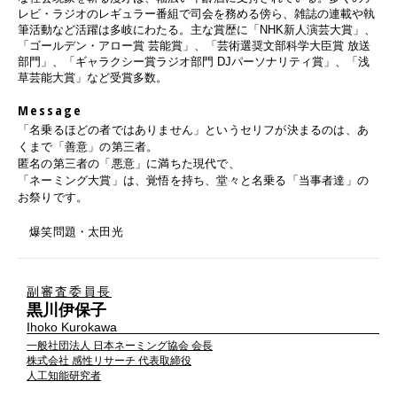
レビ・ラジオのレギュラー番組で司会を務める傍ら、雑誌の連載や執
筆活動など活躍は多岐にわたる。主な賞歴に「NHK新人演芸大賞」、
「ゴールデン・アロー賞 芸能賞」、「芸術選奨文部科学大臣賞 放送
部門」、「ギャラクシー賞ラジオ部門 DJパーソナリティ賞」、「浅
草芸能大賞」など受賞多数。
Message
「名乗るほどの者ではありません」というセリフが決まるのは、あ
くまで「善意」の第三者。
匿名の第三者の「悪意」に満ちた現代で、
「ネーミング大賞」は、覚悟を持ち、堂々と名乗る「当事者達」の
お祭りです。
爆笑問題・太田光
副審査委員長
黒川伊保子
Ihoko Kurokawa
一般社団法人 日本ネーミング協会 会⻑
株式会社 感性リサーチ 代表取締役
人工知能研究者