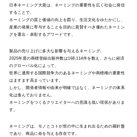
日本ネーミング大賞は、ネーミングの重要性を広く社会に発信
することで、
ネーミングの質と価値の向上を図り、生活文化をゆたかにし、
産業の発展に寄与することを目的に賞賛すべき優れたネーミン
グを選出・表彰するアワードです。
製品の売り上げに多大な影響を与えるネーミング。
2025年度の商標登録出願件数は168,114件を数え、さらに経済
のグローバル化によって、
世界に通用する国際競争力のあるネーミングや商標権の重要性
はますます高まっています。
しかし、開発者情報や由来が明確ではなく、ネーミングの体系
化は進んでおりません。
ネーミングをつくるクリエイターへの意識も低い現状がありま
す。
ネーミングは、モノとコトが世の中に生まれ出るための羅針盤
であり、商品に命を与える存在です。