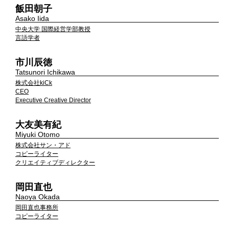
飯田朝子
Asako Iida
中央大学 国際経営学部教授
言語学者
市川辰徳
Tatsunori Ichikawa
株式会社kiCk
CEO
Executive Creative Director
大友美有紀
Miyuki Otomo
株式会社サン・アド
コピーライター
クリエイティブディレクター
岡田直也
Naoya Okada
岡田直也事務所
コピーライター