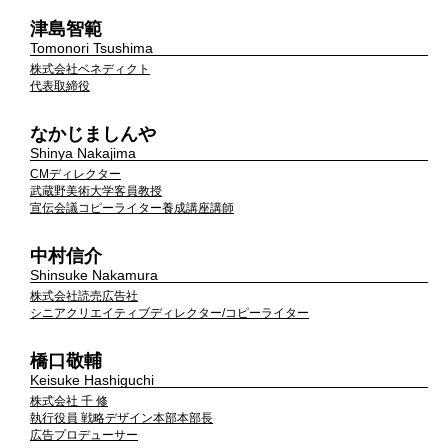
津島智範
Tomonori Tsushima
株式会社ベネディクト
代表取締役
なかじましんや
Shinya Nakajima
CMディレクター
武蔵野美術大学客員教授
宣伝会議コピーライター養成講座講師
中村信介
Shinsuke Nakamura
株式会社読売広告社
シニアクリエイティブディレクター/コピーライター
橋口敬輔
Keisuke Hashiguchi
株式会社 千 修
執行役員 戦略デザイン本部本部長
広告プロデューサー