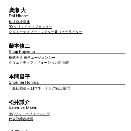
廣瀬 大
Dai Hirose
株式会社電通
BXクリエイティブセンター
クリエーティブディレクター兼コピーライター
藤本修二
Shuji Fujimoto
株式会社 東急エージェンシー
クリエイティブソリューション局 局長
本間昌平
Shouhei Honma
一般社団法人 日本ネーミング協会 顧問
松井謙介
Kensuke Matsui
(株)ワン・パブリッシング
代表取締役社長