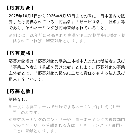
【応募対象】
2025年10月1日から2026年9月30日までの間に、日本国内で販
売または提供されている
「商品名」「サービス名」「社名」等
であり、そのネーミングは商標登録されていること。
※例えば、20年前に発売された商品でも上記期間中に販売・提
供されていれば、審査対象となります。
【応募資格】
応募対象者は「応募対象の事業主体者本人または従業者」及び
「事業主体者より承認を受けた者」とします。
応募対象の事業
主体者とは、「応募対象の提供に主たる責任を有する法人及び
個人」をいいます。
【応募点数】
制限なし。
※一度に応募フォームで登録できるネーミングは1 点（1 部
門）のみです。
※複数ネーミングのエントリーや、同一ネーミングの複数部門
でのエントリーを希望される方は、
1 ネーミング（1 部門）
ごとに登録となります。