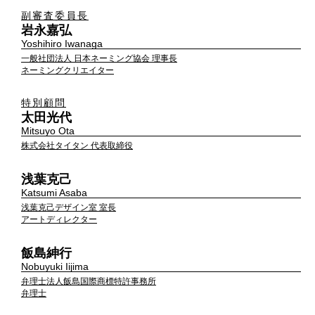
副審査委員長
岩永嘉弘
Yoshihiro Iwanaga
一般社団法人 日本ネーミング協会 理事長
ネーミングクリエイター
特別顧問
太田光代
Mitsuyo Ota
株式会社タイタン 代表取締役
浅葉克己
Katsumi Asaba
浅葉克己デザイン室 室長
アートディレクター
飯島紳行
Nobuyuki Iijima
弁理士法人飯島国際商標特許事務所
弁理士