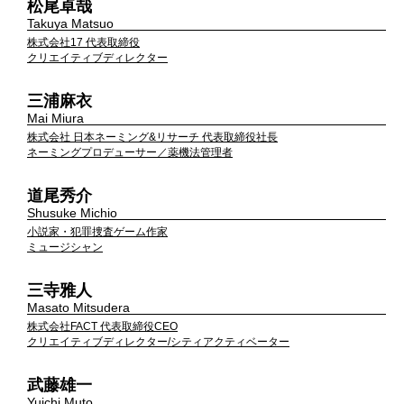
松尾卓哉
Takuya Matsuo
株式会社17 代表取締役
クリエイティブディレクター
三浦麻衣
Mai Miura
株式会社 日本ネーミング&リサーチ 代表取締役社長
ネーミングプロデューサー／薬機法管理者
道尾秀介
Shusuke Michio
小説家・犯罪捜査ゲーム作家
ミュージシャン
三寺雅人
Masato Mitsudera
株式会社FACT 代表取締役CEO
クリエイティブディレクター/シティアクティベーター
武藤雄一
Yuichi Muto