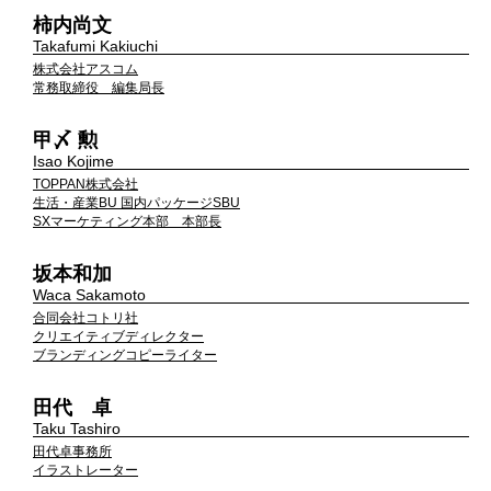
柿内尚文
Takafumi Kakiuchi
株式会社アスコム
常務取締役 編集局長
甲〆 勲
Isao Kojime
TOPPAN株式会社
生活・産業BU 国内パッケージSBU
SXマーケティング本部 本部長
坂本和加
Waca Sakamoto
合同会社コトリ社
クリエイティブディレクター
ブランディングコピーライター
田代 卓
Taku Tashiro
田代卓事務所
イラストレーター