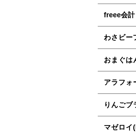
freee会計
わさビー
おまぐはん
アラフォ
りんごブ
マゼロイ(M