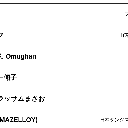
フ
山
 Omughan
ー傾子
ラッサムまさお
AZELLOY)
日本タング