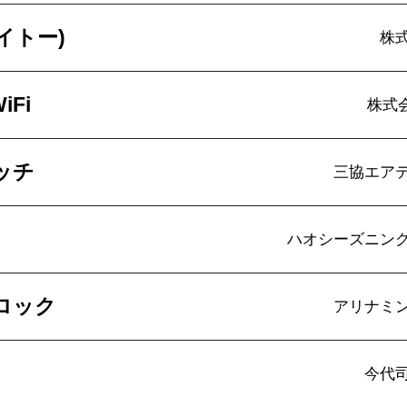
タイトー)
株
iFi
株式会
ッチ
三協エア
ハオシーズニン
ロック
アリナミ
今代