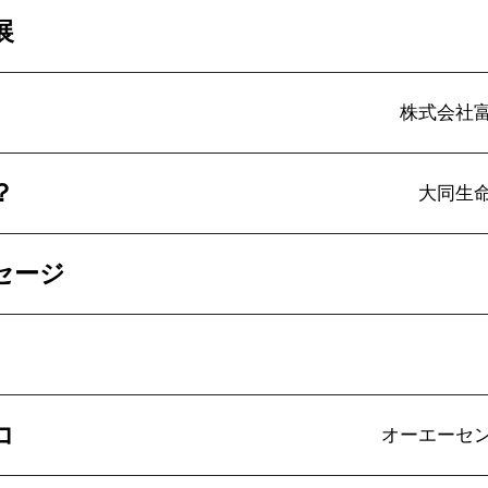
展
株式会社
？
大同生
セージ
コ
オーエーセ