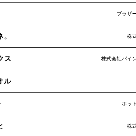
ブラザ
ネ。
株
クス
株式会社パイ
オル
ル
ホッ
と
株