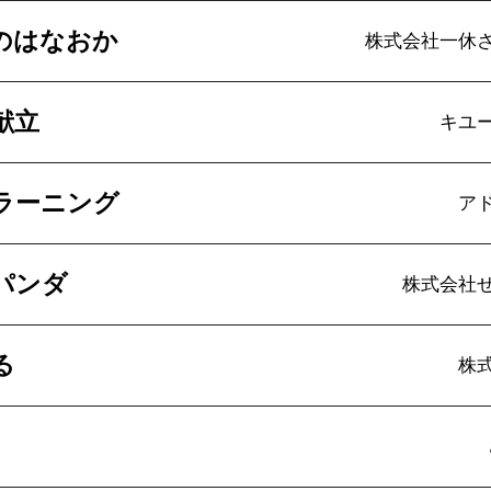
のはなおか
株式会社一休
献立
キユ
ラーニング
ア
パンダ
株式会社
る
株