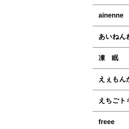
ainenne
あいねん
凍 眠
えぇもんか
えちごト
freee