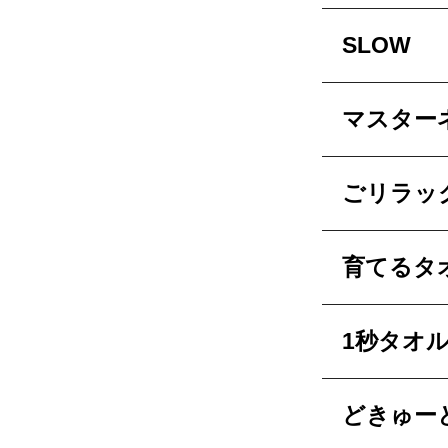
SLOW
マスター
ごリラッ
育てるタ
1秒タオ
どきゅー