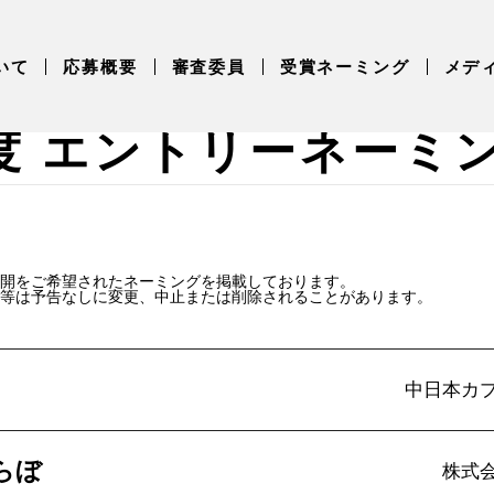
いて
応募概要
審査委員
受賞ネーミング
メデ
年度 エントリーネーミ
開をご希望されたネーミングを掲載しております。
L等は予告なしに変更、中止または削除されることがあります。
中日本カ
らぼ
株式