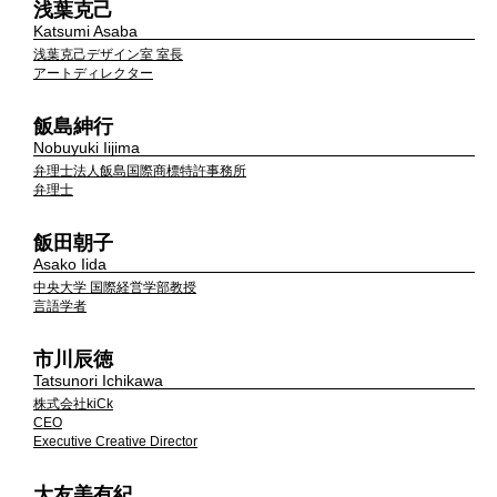
浅葉克己
Katsumi Asaba
浅葉克己デザイン室 室長
アートディレクター
飯島紳行
Nobuyuki Iijima
弁理士法人飯島国際商標特許事務所
弁理士
飯田朝子
Asako Iida
中央大学 国際経営学部教授
言語学者
市川辰徳
Tatsunori Ichikawa
株式会社kiCk
CEO
Executive Creative Director
大友美有紀