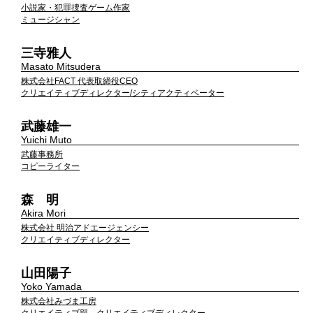
小説家・犯罪捜査ゲーム作家
ミュージシャン
三寺雅人
Masato Mitsudera
株式会社FACT 代表取締役CEO
クリエイティブディレクター/シティアクティベーター
武藤雄一
Yuichi Muto
武藤事務所
コピーライター
森 明
Akira Mori
株式会社 明治アドエージェンシー
クリエイティブディレクター
山田陽子
Yoko Yamada
株式会社みづま工房
クリエイティブ部 クリエイティブディレクター