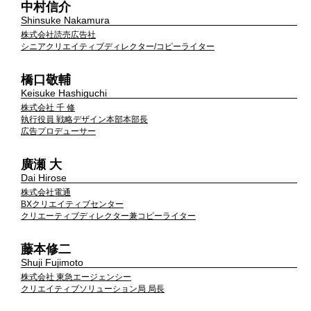
中村信介
Shinsuke Nakamura
株式会社読売広告社
シニアクリエイティブディレクター/コピーライター
橋口敬輔
Keisuke Hashiguchi
株式会社 千 修
執行役員 戦略デザイン本部本部長
広告プロデューサー
廣瀬 大
Dai Hirose
株式会社電通
BXクリエイティブセンター
クリエーティブディレクター兼コピーライター
藤本修二
Shuji Fujimoto
株式会社 東急エージェンシー
クリエイティブソリューション局 局長