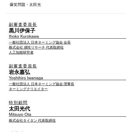
爆笑問題・太田光
副審査委員長
黒川伊保子
Ihoko Kurokawa
一般社団法人 日本ネーミング協会 会⻑
株式会社 感性リサーチ 代表取締役
人工知能研究者
副審査委員長
岩永嘉弘
Yoshihiro Iwanaga
一般社団法人 日本ネーミング協会 理事長
ネーミングクリエイター
特別顧問
太田光代
Mitsuyo Ota
株式会社タイタン 代表取締役