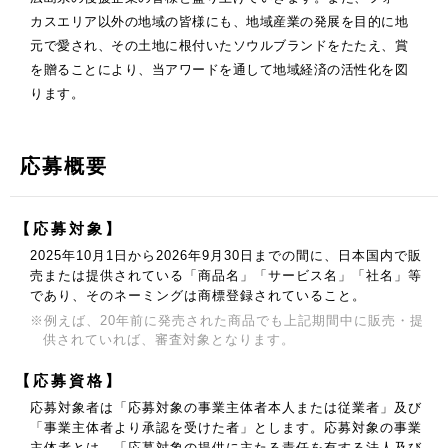
カスエリア以外の地域の皆様にも、地域産業の発展を目的に地
元で愛され、その土地に根付いたソウルブランドをたたえ、賞
を贈ることにより、当アワードを通して地域経済の活性化を図
ります。
応募概要
【応募対象】
2025年10月1日から2026年9月30日までの間に、日本国内で販
売または提供されている
「商品名」「サービス名」「社名」等
であり、そのネーミングは商標登録されていること。
※例えば、20年前に発売された商品でも上記期間中に販売・提
供されていれば、審査対象となります。
【応募資格】
応募対象者は「応募対象の事業主体者本人または従業者」及び
「事業主体者より承認を受けた者」とします。
応募対象の事業
主体者とは、「応募対象の提供に主たる責任を有する法人及び