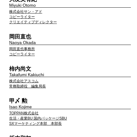
Miyuki Otomo
株式会社サン・アド
コピーライター
クリエイティブディレクター
岡田直也
Naoya Okada
岡田直也事務所
コピーライター
柿内尚文
Takafumi Kakiuchi
株式会社アスコム
常務取締役 編集局長
甲〆 勲
Isao Kojime
TOPPAN株式会社
生活・産業BU 国内パッケージSBU
SXマーケティング本部 本部長