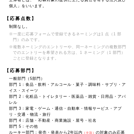
個人」をいいます。
【応募点数】
制限なし。
※一度に応募フォームで登録できるネーミングは1 点（1 部
門）のみです。
※複数ネーミングのエントリーや、同一ネーミングの複数部門
でのエントリーを希望される方は、
1 ネーミング（1 部門）
ごとに登録となります。
【応募部門】
一般部門（5部門）
部門 1：食品・飲料・アルコール・菓子・調味料・サプリ・ア
イス・スイーツ
部門 2：化粧品・トイレタリー・医薬品・雑貨・日用品・アパ
レル
部門 3：家電・ゲーム・通信・自動車・情報サービス・アプ
リ・交通・物流・旅行
部門 4：店舗・不動産・商業施設・屋号・社名
部門 5：その他
ルーキー部門：発売・発表から2年以内
の対象のみ応募
（※注）