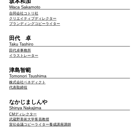
坂本和加
Waca Sakamoto
合同会社コトリ社
クリエイティブディレクター
ブランディングコピーライター
田代 卓
Taku Tashiro
田代卓事務所
イラストレーター
津島智範
Tomonori Tsushima
株式会社ベネディクト
代表取締役
なかじましんや
Shinya Nakajima
CMディレクター
武蔵野美術大学客員教授
宣伝会議コピーライター養成講座講師