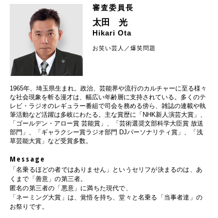
審査委員長
太田 光
Hikari Ota
お笑い芸人／爆笑問題
1965年、埼玉県生まれ。政治、芸能界や流行のカルチャーに至る様々
な社会現象を斬る漫才は、幅広い年齢層に支持されている。多くのテ
レビ・ラジオのレギュラー番組で司会を務める傍ら、雑誌の連載や執
筆活動など活躍は多岐にわたる。主な賞歴に「NHK新人演芸大賞」、
「ゴールデン・アロー賞 芸能賞」、「芸術選奨文部科学大臣賞 放送
部門」、「ギャラクシー賞ラジオ部門 DJパーソナリティ賞」、「浅
草芸能大賞」など受賞多数。
Message
「名乗るほどの者ではありません」というセリフが決まるのは、あ
くまで「善意」の第三者。
匿名の第三者の「悪意」に満ちた現代で、
「ネーミング大賞」は、覚悟を持ち、堂々と名乗る「当事者達」の
お祭りです。