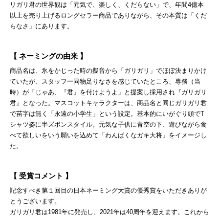
リガリ君の世界観は「元気で、楽しく、くだらない」で、年間4億本
以上を売り上げるロングセラー商品でありながら、その本質は「くだ
らなさ」にあります。
【 ネーミングの由来 】
商品名は、氷をかじった時の擬音から「ガリガリ」でほぼ決まりかけ
ていたが、スタッフ一同物足りなさを感じていたところ、専務（当
時）が「じゃあ、『君』を付けようよ」と提案し採用され『ガリガリ
君』となった。マスコットキャラクターは、商品名と同じガリガリ君
で苗字は無く「永遠の小学生」という設定。基本的にいがぐり頭でT
シャツ姿に半ズボンスタイル。元気な子供に青空の下、遊びながら食
べて欲しいをいう願いを込めて「わんぱくなガキ大将」をイメージし
た。
【 受賞コメント 】
記念すべき第１回目の日本ネーミング大賞の優秀賞をいただきありが
とうございます。
ガリガリ君は1981年に発売し、2021年は40周年を迎えます。これから