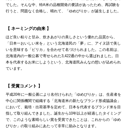
でした。そんな中、特A米の品種開発の要請があったため、再試験を
行うと、問題なく合格し、晴れて、「ゆめぴりか」が誕生しました。
【 ネーミングの由来 】
ほど良い粘りと甘み、炊きあがりの美しさという優れた品質から、
「日本一おいしい米を」という北海道民の「夢」に、アイヌ語で美し
いを意味する「ピリカ」を合わせて名づけられました。この名前は、
北海道内の一般公募で寄せられた3,422通の中から選ばれました。日
本を代表するお米にしようという、北海道民みんなの想いが込められ
ています。
【 受賞コメント 】
平成20年に一般公募により名付けられた「ゆめぴりか」は、生産者を
中心に関係機関で組織する「北海道米の新たなブランド形成協議会」
において、栽培・出荷基準を定めて、日本を代表するブランド米を目
指して取り組んできました。誕生から10年以上が経過したタイミング
で、このような素晴らしい賞を受賞できたことは、これからの「ゆめ
ぴりか」の取り組みにあたって非常に励みとなります。