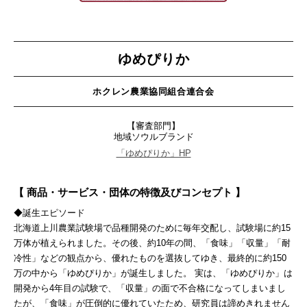
ゆめぴりか
ホクレン農業協同組合連合会
【審査部門】
地域ソウルブランド
「ゆめぴりか」HP
【 商品・サービス・団体の特徴及びコンセプト 】
◆誕生エピソード
北海道上川農業試験場で品種開発のために毎年交配し、試験場に約15
万体が植えられました。その後、約10年の間、「食味」「収量」「耐
冷性」などの観点から、優れたものを選抜してゆき、最終的に約150
万の中から「ゆめぴりか」が誕生しました。 実は、「ゆめぴりか」は
開発から4年目の試験で、「収量」の面で不合格になってしまいまし
たが、「食味」が圧倒的に優れていたため、研究員は諦めきれません