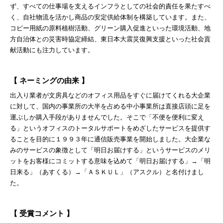
ず、すべての仕事場を支えるインフラとしての社会的責任を果たすべ
く、自社物流を活かし商品の安定供給体制を構築しています。また、
コピー用紙の原料植樹活動、グリーン購入促進といった環境活動、地
方自治体との災害時協定締結、東日本大震災復興支援といった社会貢
献活動にも注力しています。
【 ネーミングの由来 】
出入り業者が文房具などのオフィス用品をすぐに届けてくれる大企業
に対して、国内の事業所の大半を占める中小事業所は直接店頭に足を
運ぶしか購入手段がありませんでした。そこで「不便を便利に変え
る」というオフィスのトータルサポートをめざしたサービスを提供す
ることを目的に１９９３年に通信販売事業を開始しました。大企業な
みのサービスの象徴として「明日お届けする」というサービスのメリ
ットをお客様にコミットする意味を込めて「明日お届けする」→「明
日来る」（あすくる）→「ＡＳＫＵＬ」（アスクル）と名付けまし
た。
【 受賞コメント 】