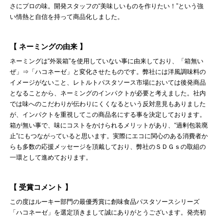
さにプロの味。開発スタッフの“美味しいものを作りたい！”という強
い情熱と自信を持って商品化しました。
【 ネーミングの由来 】
ネーミングは“外装箱”を使用していない事に由来しており、「箱無い
ぜ」⇒「ハコネーゼ」と変化させたものです。弊社には洋風調味料の
イメージがないこと、レトルトパスタソース市場においては後発商品
となることから、ネーミングのインパクトが必要と考えました。社内
では味へのこだわりが伝わりにくくなるという反対意見もありました
が、インパクトを重視してこの商品名にする事を決定しております。
箱が無い事で、味にコストをかけられるメリットがあり、“過剰包装廃
止”にもつながっていると思います。実際にエコに関心のある消費者か
らも多数の応援メッセージを頂戴しており、弊社のＳＤＧｓの取組の
一環として進めております。
【 受賞コメント 】
この度はルーキー部門の最優秀賞に創味食品パスタソースシリーズ
「ハコネーゼ」を選定頂きまして誠にありがとうございます。発売初