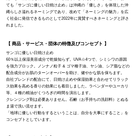
ても「サンゴに優しい日焼け止め」は沖縄の「優しさ」を体現した沖
縄らしさ溢れるネーミングであり、改めて「ネーミングの魅力」を広
く社会に発信できるものとして2022年に賞賛すべきネーミングと評さ
れました。
【 商品・サービス・団体の特徴及びコンセプト 】
サンゴに優しい日焼け止め
60％以上保湿美容成分で乾燥知らず。UVA☆4つで、シミシワの原因
を強力ブロック。ノンナノ粒子 & ゴマ種子油、ヤシ油、シア脂などの
配合成分がお肌のターンオーバーを助け、健やかな肌を保ちます。
自社ブレンドの配合にて、日焼け止めや保湿効果と合わせてリラック
ス効果を高める香りの効果にも着目しました。ラベンダーやユーカリ
等、４種の精油がくつろぎの時間を演出します。
クレンジング剤は必要ありません。石鹸（お手持ちの洗顔料）とぬる
ま湯で洗い流せます。
「地球に優しい行動をするということは、自分を大事にすること」を
コンセプトとしています。