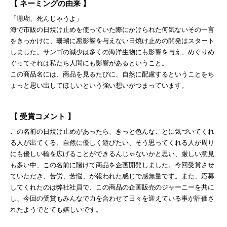
【 ネーミングの由来 】
「珊瑚、死んじゃうよ」
海で市販の日焼け止めを使っていた際にかけられた何気ないその一言
をきっかけに、珊瑚に悪影響を与えない日焼け止めの開発はスタート
しました。サンゴの減少は多くの海洋生物にも影響を与え、めぐりめ
ぐってそれは私たち人間にも影響があるということ。
この商品名には、商品を見るたびに、自然に配慮するということをち
ょっと思い出してほしいという強い想いがつまっています。
【 受賞コメント 】
この名前の日焼け止めがあったら、きっと色んなことに気づいてくれ
る人が出てくる、自然に優しく遊びたい、そう思ってくれる人が周り
にも優しい輪を広げることができるんじゃないかと思い、厳しい意見
も多い中、この名前に賭けて商品を企画開発しました。今回受賞させ
ていただき、苦労、苦悩、が報われた感じで感無量です。また、応募
してくれたのは弊社社員で、この商品の企画販売のジャーニーを共に
し、今回の受賞もみんなで力を合わせて日々を迎えている事が評価さ
れたようでとても嬉しいです。