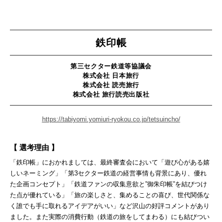
鉄印帳
第三セクター鉄道等協議会
株式会社 日本旅行
株式会社 読売旅行
株式会社 旅行読売出版社
https://tabiyomi.yomiuri-ryokou.co.jp/tetsuincho/
【 選考理由 】
「鉄印帳」におかれましては、最終審査会において「遊び心がある嬉
しいネーミング」「第3セクター鉄道の経営事情も背景にあり、優れ
た企画コンセプト」「鉄道ファンの収集意欲と”御朱印帳”を結びつけ
た点が優れている」「旅の楽しさと、集めることの喜び、世代関係な
く誰でも手に取れるアイデアがいい」など沢山の好評コメントがあり
ました。また実際の消費行動（鉄道の旅をしてまわる）にも結びつい