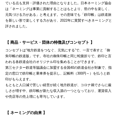
ている点も支持・評価された理由となりました。日本ネーミング協会
は「ネーミングは事業に貢献することはもとより、世の中を楽しく、
元気づける力がある」と考えます。その意味でも「鉄印帳」は鉄道旅
を新しい形で楽しくする力があり、2022年に賞賛すべきネーミングと
評されました。
【 商品・サービス・団体の特徴及びコンセプト 】
コンセプトは“地方鉄道をつなぐ、元気にする”で、一言で表すと「御
朱印帳の鉄道版」です。寺社の御朱印帳と同じ蛇腹折りで、鉄印と言
われる各鉄道会社のオリジナル印を集めることができます。
第三セクター鉄道等協議会に加盟する全国40の鉄道会社が対象で、指
定の窓口で鉄印帳と乗車券を提示し、記帳料（300円～）を払うと鉄
印がもらえます。
もともと人口減で苦しい経営が続く地方鉄道が、コロナ禍でさらに厳
しさが増す中、鉄印帳が新たな収入源の一つとなっており、運賃収入
や売店等の売上増にも寄与しています。
【 ネーミングの由来 】