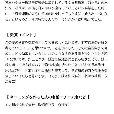
第三セクター鉄道等協議会に加盟しているくま川鉄道（熊本県）の永
江友二社長が、家族と御朱印帳が流行っているという会話をした時
に、「御朱印帳のように全国の駅を回ってもらえば、旅の思い出にな
る」とひらめき、その時浮かんだネーミングが「鉄印帳」でした。
【 受賞コメント 】
この度の受賞を発案者として大変嬉しく思います。地方鉄道の存続を
考えている中、ふと思いついたことを形にしたことで社会現象まで発
展し、経済効果をもたらし、このような名誉ある賞を頂けたことを誇
りに思います。第三セクター鉄道等協議会の会員各社をはじめ、鉄印
帳を通じて地方鉄道および沿線地域の活性化に取り組む㈱日本旅行、
㈱読売旅行、㈱旅行読売出版社と協力して、鉄道旅の魅力を今後も発
信していけたらと思います。（くま川鉄道株式会社 取締役社長 永
江友二）
【 ネーミングを作った人の名前・チーム名など 】
くま川鉄道株式会社 取締役社長 永江友二