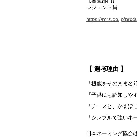
【審査部門】
レジェンド賞
https://mrz.co.jp/pro
【 選考理由 】
「機能をそのまま名
「子供にも認知しや
「チーズと、かまぼ
「シンプルで強いネ
日本ネーミング協会