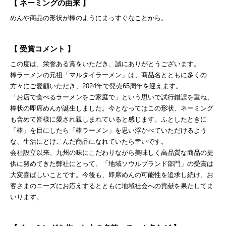
【 ネーミングの由来 】
めんや商品の形状が棒のようにまっすぐなことから。
【 受賞コメント 】
この度は、栄誉ある賞をいただき、誠にありがとうございます。
棒ラーメンの元祖「マルタイラーメン」は、商品名とともに多くの
方々にご愛顧いただき、2024年で発売65周年を迎えます。
「お店で食べるラーメンをご家庭で」という思いで試行錯誤を重ね、
棒状の即席めんが誕生しました。今となってはこの形状、ネーミング
も含めて皆様に愛され親しまれていると感じます。ふとしたときに
「棒」を目にしたら「棒ラーメン」を思い浮かべていただけるよう
な、生活にとけこんだ商品になれていたら幸いです。
会社設立以来、九州の味にこだわりながら美味しく高品質な商品の提
供に努めてきた弊社にとって、「地域ソウルブランド部門」の受賞は
大変喜ばしいことです。今後も、即席めんの可能性を追求し続け、お
客さまのニーズにお応えするとともに地域社会への貢献を果たしてま
いります。