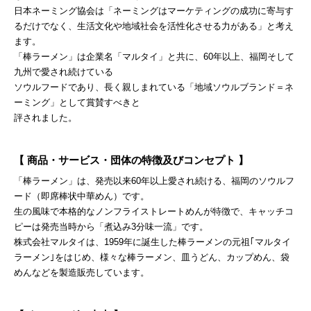
日本ネーミング協会は「ネーミングはマーケティングの成功に寄与す
るだけでなく、生活文化や地域社会を活性化させる力がある」と考え
ます。
「棒ラーメン」は企業名「マルタイ」と共に、60年以上、福岡そして
九州で愛され続けている
ソウルフードであり、長く親しまれている「地域ソウルブランド＝ネ
ーミング」として賞賛すべきと
評されました。
【 商品・サービス・団体の特徴及びコンセプト 】
「棒ラーメン」は、発売以来60年以上愛され続ける、福岡のソウルフ
ード（即席棒状中華めん）です。
生の風味で本格的なノンフライストレートめんが特徴で、キャッチコ
ピーは発売当時から「煮込み3分味一流」です。
株式会社マルタイは、1959年に誕生した棒ラーメンの元祖｢マルタイ
ラーメン｣をはじめ、様々な棒ラーメン、皿うどん、カップめん、袋
めんなどを製造販売しています。