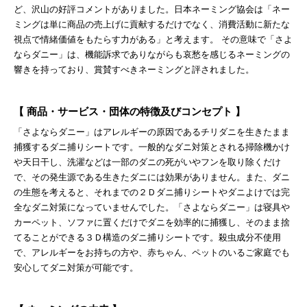
ど、沢山の好評コメントがありました。日本ネーミング協会は「ネー
ミングは単に商品の売上げに貢献するだけでなく、消費活動に新たな
視点で情緒価値をもたらす力がある」と考えます。 その意味で「さよ
ならダニー」は、機能訴求でありながらも哀愁を感じるネーミングの
響きを持っており、賞賛すべきネーミングと評されました。
【 商品・サービス・団体の特徴及びコンセプト 】
「さよならダニー」はアレルギーの原因であるチリダニを生きたまま
捕獲するダニ捕りシートです。一般的なダニ対策とされる掃除機かけ
や天日干し、洗濯などは一部のダニの死がいやフンを取り除くだけ
で、その発生源である生きたダニには効果がありません。また、ダニ
の生態を考えると、それまでの２Ｄダニ捕りシートやダニよけでは完
全なダニ対策になっていませんでした。「さよならダニー」は寝具や
カーペット、ソファに置くだけでダニを効率的に捕獲し、そのまま捨
てることができる３Ｄ構造のダニ捕りシートです。殺虫成分不使用
で、アレルギーをお持ちの方や、赤ちゃん、ペットのいるご家庭でも
安心してダニ対策が可能です。