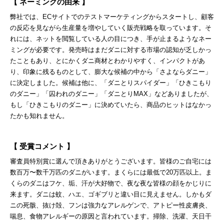
【 ネーミングの由来 】
弊社では、ECサイトでのテストマーケティングからスタートし、顧客
の反応を見ながら生産量を増やしていく販売戦略を取っています。そ
れには、ネットを閲覧している人の目につき、手が止まるようなネー
ミングが必要です。発売時はまだダニに対する市場の認知が乏しかっ
たこともあり、とにかくダニ商材とわかりやすく、インパクトがあ
り、印象に残るものとして、膨大な候補の中から「さよならダニー」
に決定しました。候補は他に、「ダニとりスパイダー」「ひきこもり
のダニー」「囚われのダニー」「ダニとりMAX」などありましたが、
もし「ひきこもりのダニー」に決めていたら、商品のヒットはなかっ
たかも知れません。
【 受賞コメント 】
審査員特別賞に選んで頂きありがとうございます。皆様のご自宅には
数百万〜数千万匹のダニがいます。まくらには最低で20万匹以上。ま
くらのダニはフケ、垢、汗が大好物で、夜な夜な皆様の顔をかじりに
来ます。ダニは蚊、ハエ、ゴギブリと違い目に見えません。しかもダ
ニの死骸、抜け殻、フンは強力なアレルゲンで、アトピー性皮膚炎、
喘息、食物アレルギーの原因と言われています。掃除、洗濯、天日干