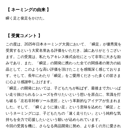
【 ネーミングの由来 】
瞬く足と俊足をかけた。
【 受賞コメント 】
この度は、2025年日本ネーミング大賞において、「瞬足」が優秀賞を
受賞するという大変名誉ある評価をいただき、誠にありがとうござい
ます。この受賞は、私たちアキレス株式会社にとって非常に大きな励
みであり、また、「瞬足」の開発に携わった全ての関係者の努力の結
晶として、このような高い評価を頂けたことを感慨深く感じておりま
す。そして、長年にわたり「瞬足」をご愛用くださった多くの皆さま
に心より感謝申し上げます。
「瞬足」の開発においては、子どもたちが転ばず、最後まで力いっぱ
い走り抜けられるシューズを作りたいという想いを原点に、常識を打
ち破る「左右非対称ソール意匠」という革新的なアイデアが生まれま
した。そして、「瞬くように速い足」という意味を込めた「瞬足」と
いうネーミングには、子どもたちの「速く走りたい」という純粋な気
持ちを全力で応援したいという願いが込められています。
今回の受賞を機に、さらなる商品開発に努め、より多くの方に愛され