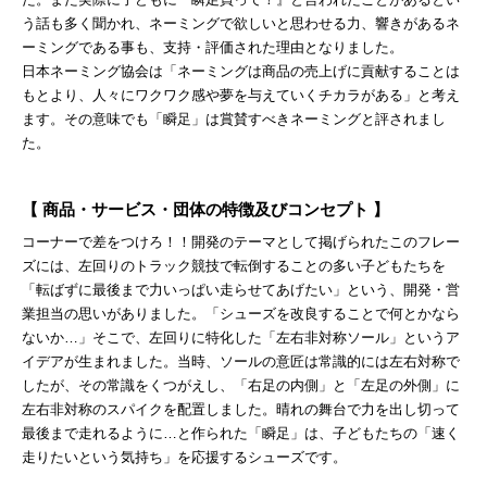
う話も多く聞かれ、ネーミングで欲しいと思わせる力、響きがあるネ
ーミングである事も、支持・評価された理由となりました。
日本ネーミング協会は「ネーミングは商品の売上げに貢献することは
もとより、人々にワクワク感や夢を与えていくチカラがある」と考え
ます。その意味でも「瞬足」は賞賛すべきネーミングと評されまし
た。
【 商品・サービス・団体の特徴及びコンセプト 】
コーナーで差をつけろ！！開発のテーマとして掲げられたこのフレー
ズには、左回りのトラック競技で転倒することの多い子どもたちを
「転ばずに最後まで力いっぱい走らせてあげたい」という、開発・営
業担当の思いがありました。「シューズを改良することで何とかなら
ないか…」そこで、左回りに特化した「左右非対称ソール」というア
イデアが生まれました。当時、ソールの意匠は常識的には左右対称で
したが、その常識をくつがえし、「右足の内側」と「左足の外側」に
左右非対称のスパイクを配置しました。晴れの舞台で力を出し切って
最後まで走れるように…と作られた「瞬足」は、子どもたちの「速く
走りたいという気持ち」を応援するシューズです。