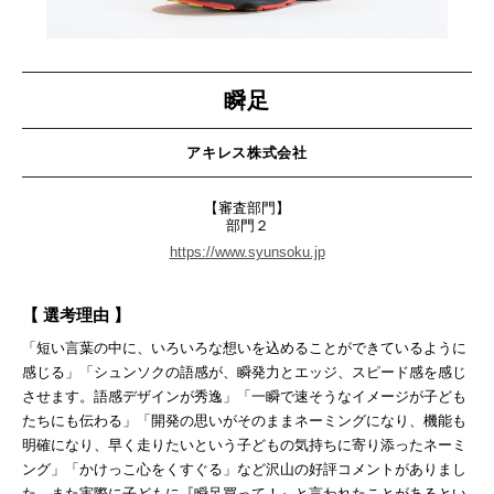
瞬足
アキレス株式会社
【審査部門】
部門２
https://www.syunsoku.jp
【 選考理由 】
「短い言葉の中に、いろいろな想いを込めることができているように
感じる」「シュンソクの語感が、瞬発力とエッジ、スピード感を感じ
させます。語感デザインが秀逸」「一瞬で速そうなイメージが子ども
たちにも伝わる」「開発の思いがそのままネーミングになり、機能も
明確になり、早く走りたいという子どもの気持ちに寄り添ったネーミ
ング」「かけっこ心をくすぐる」など沢山の好評コメントがありまし
た。また実際に子どもに『瞬足買って！』と言われたことがあるとい