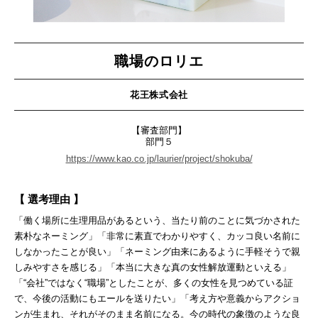
職場のロリエ
花王株式会社
【審査部門】
部門５
https://www.kao.co.jp/laurier/project/shokuba/
【 選考理由 】
「働く場所に生理用品があるという、当たり前のことに気づかされた
素朴なネーミング」「非常に素直でわかりやすく、カッコ良い名前に
しなかったことが良い」「ネーミング由来にあるように手軽そうで親
しみやすさを感じる」「本当に大きな真の女性解放運動といえる」
「“会社”ではなく“職場”としたことが、多くの女性を見つめている証
で、今後の活動にもエールを送りたい」「考え方や意義からアクショ
ンが生まれ、それがそのまま名前になる。今の時代の象徴のような良