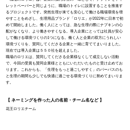
レットペーパーと同じように、職場のトイレに設置することを推進す
るプロジェクトです。突然生理が来ても安心して働ける職場環境を増
やすことをめざし、生理用品ブランド「ロリエ」が2022年に日本で初
めて開始しました。働く人にとっては、急な生理の際にナプキンの心
配がなくなり、より働きやすくなる。導入企業にとっては社員が安心
して働ける環境づくりの1つになる。働く人と企業の双方にうれしい
環境づくりを、賛同してくださる企業と一緒に育ててまいりました。
現在では導入企業は５５０社を超えました。
職場のロリエは、賛同してくださる企業様なくして成立しない活動
で、今回の受賞も賛同企業様とともにいただいたものと受け止めてお
ります。これからも、「生理をもっと過ごしやすく」のパーパスのも
と生理の期間も少しでも快適に過ごせる環境づくりに努めてまいりま
す。
【 ネーミングを作った人の名前・チーム名など 】
花王ロリエチーム