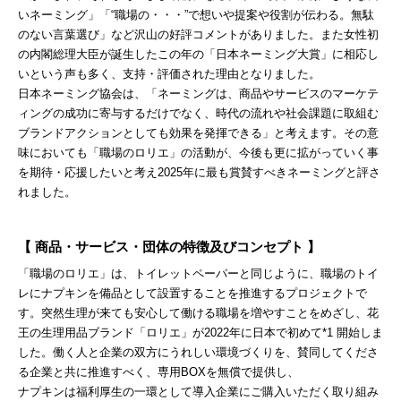
いネーミング」「“職場の・・・”で想いや提案や役割が伝わる。無駄
のない言葉選び」など沢山の好評コメントがありました。また女性初
の内閣総理大臣が誕生したこの年の「日本ネーミング大賞」に相応し
いという声も多く、支持・評価された理由となりました。
日本ネーミング協会は、「ネーミングは、商品やサービスのマーケテ
ィングの成功に寄与するだけでなく、時代の流れや社会課題に取組む
ブランドアクションとしても効果を発揮できる」と考えます。その意
味においても「職場のロリエ」の活動が、今後も更に拡がっていく事
を期待・応援したいと考え2025年に最も賞賛すべきネーミングと評さ
れました。
【 商品・サービス・団体の特徴及びコンセプト 】
「職場のロリエ」は、トイレットペーパーと同じように、職場のトイ
レにナプキンを備品として設置することを推進するプロジェクトで
す。突然生理が来ても安心して働ける職場を増やすことをめざし、花
王の生理用品ブランド「ロリエ」が2022年に日本で初めて*1 開始しま
した。働く人と企業の双方にうれしい環境づくりを、賛同してくださ
る企業と共に推進すべく、専用BOXを無償で提供し、
ナプキンは福利厚生の一環として導入企業にご購入いただく取り組み