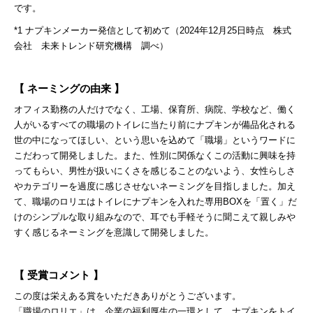
です。
*1 ナプキンメーカー発信として初めて（2024年12月25日時点 株式
会社 未来トレンド研究機構 調べ）
【 ネーミングの由来 】
オフィス勤務の人だけでなく、工場、保育所、病院、学校など、働く
人がいるすべての職場のトイレに当たり前にナプキンが備品化される
世の中になってほしい、という思いを込めて「職場」というワードに
こだわって開発しました。また、性別に関係なくこの活動に興味を持
ってもらい、男性が扱いにくさを感じることのないよう、女性らしさ
やカテゴリーを過度に感じさせないネーミングを目指しました。加え
て、職場のロリエはトイレにナプキンを入れた専用BOXを「置く」だ
けのシンプルな取り組みなので、耳でも手軽そうに聞こえて親しみや
すく感じるネーミングを意識して開発しました。
【 受賞コメント 】
この度は栄えある賞をいただきありがとうございます。
「職場のロリエ」は、企業の福利厚生の一環として、ナプキンをトイ