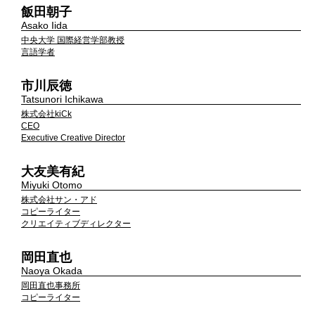
飯田朝子
Asako Iida
中央大学 国際経営学部教授
言語学者
市川辰徳
Tatsunori Ichikawa
株式会社kiCk
CEO
Executive Creative Director
大友美有紀
Miyuki Otomo
株式会社サン・アド
コピーライター
クリエイティブディレクター
岡田直也
Naoya Okada
岡田直也事務所
コピーライター