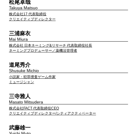
松尾卓哉
Takuya Matsuo
株式会社17 代表取締役
クリエイティブディレクター
三浦麻衣
Mai Miura
株式会社 日本ネーミング&リサーチ 代表取締役社長
ネーミングプロデューサー／薬機法管理者
道尾秀介
Shusuke Michio
小説家・犯罪捜査ゲーム作家
ミュージシャン
三寺雅人
Masato Mitsudera
株式会社FACT 代表取締役CEO
クリエイティブディレクター/シティアクティベーター
武藤雄一
Yuichi Muto