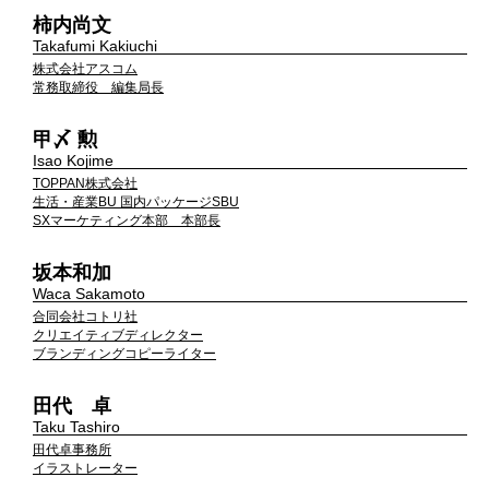
柿内尚文
Takafumi Kakiuchi
株式会社アスコム
常務取締役 編集局長
甲〆 勲
Isao Kojime
TOPPAN株式会社
生活・産業BU 国内パッケージSBU
SXマーケティング本部 本部長
坂本和加
Waca Sakamoto
合同会社コトリ社
クリエイティブディレクター
ブランディングコピーライター
田代 卓
Taku Tashiro
田代卓事務所
イラストレーター