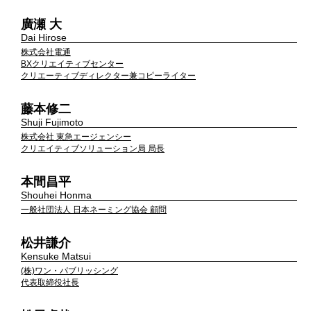
廣瀬 大
Dai Hirose
株式会社電通
BXクリエイティブセンター
クリエーティブディレクター兼コピーライター
藤本修二
Shuji Fujimoto
株式会社 東急エージェンシー
クリエイティブソリューション局 局長
本間昌平
Shouhei Honma
一般社団法人 日本ネーミング協会 顧問
松井謙介
Kensuke Matsui
(株)ワン・パブリッシング
代表取締役社長