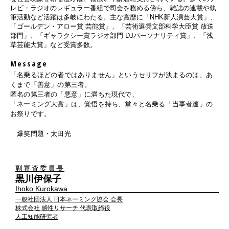
レビ・ラジオのレギュラー番組で司会を務める傍ら、雑誌の連載や執
筆活動など活躍は多岐にわたる。主な賞歴に「NHK新人演芸大賞」、
「ゴールデン・アロー賞 芸能賞」、「芸術選奨文部科学大臣賞 放送
部門」、「ギャラクシー賞ラジオ部門 DJパーソナリティ賞」、「浅
草芸能大賞」など受賞多数。
Message
「名乗るほどの者ではありません」というセリフが決まるのは、あ
くまで「善意」の第三者。
匿名の第三者の「悪意」に満ちた現代で、
「ネーミング大賞」は、覚悟を持ち、堂々と名乗る「当事者達」の
お祭りです。
爆笑問題・太田光
副審査委員長
黒川伊保子
Ihoko Kurokawa
一般社団法人 日本ネーミング協会 会⻑
株式会社 感性リサーチ 代表取締役
人工知能研究者