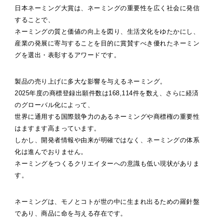
日本ネーミング大賞は、ネーミングの重要性を広く社会に発信
することで、
ネーミングの質と価値の向上を図り、生活文化をゆたかにし、
産業の発展に寄与することを目的に賞賛すべき優れたネーミン
グを選出・表彰するアワードです。
製品の売り上げに多大な影響を与えるネーミング。
2025年度の商標登録出願件数は168,114件を数え、さらに経済
のグローバル化によって、
世界に通用する国際競争力のあるネーミングや商標権の重要性
はますます高まっています。
しかし、開発者情報や由来が明確ではなく、ネーミングの体系
化は進んでおりません。
ネーミングをつくるクリエイターへの意識も低い現状がありま
す。
ネーミングは、モノとコトが世の中に生まれ出るための羅針盤
であり、商品に命を与える存在です。