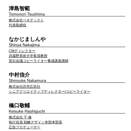
津島智範
Tomonori Tsushima
株式会社ベネディクト
代表取締役
なかじましんや
Shinya Nakajima
CMディレクター
武蔵野美術大学客員教授
宣伝会議コピーライター養成講座講師
中村信介
Shinsuke Nakamura
株式会社読売広告社
シニアクリエイティブディレクター/コピーライター
橋口敬輔
Keisuke Hashiguchi
株式会社 千 修
執行役員 戦略デザイン本部本部長
広告プロデューサー