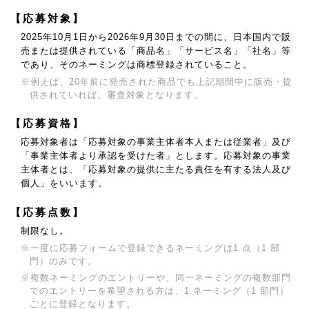
【応募対象】
2025年10月1日から2026年9月30日までの間に、日本国内で販
売または提供されている
「商品名」「サービス名」「社名」等
であり、そのネーミングは商標登録されていること。
※例えば、20年前に発売された商品でも上記期間中に販売・提
供されていれば、審査対象となります。
【応募資格】
応募対象者は「応募対象の事業主体者本人または従業者」及び
「事業主体者より承認を受けた者」とします。
応募対象の事業
主体者とは、「応募対象の提供に主たる責任を有する法人及び
個人」をいいます。
【応募点数】
制限なし。
※一度に応募フォームで登録できるネーミングは1 点（1 部
門）のみです。
※複数ネーミングのエントリーや、同一ネーミングの複数部門
でのエントリーを希望される方は、
1 ネーミング（1 部門）
ごとに登録となります。