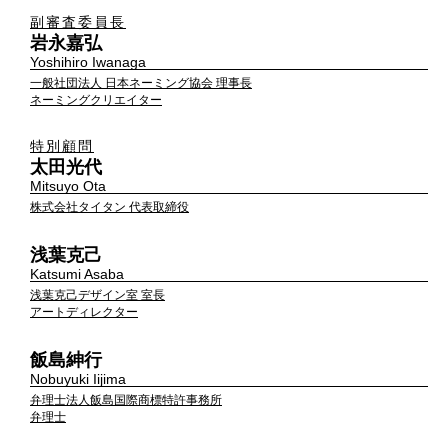
副審査委員長
岩永嘉弘
Yoshihiro Iwanaga
一般社団法人 日本ネーミング協会 理事長
ネーミングクリエイター
特別顧問
太田光代
Mitsuyo Ota
株式会社タイタン 代表取締役
浅葉克己
Katsumi Asaba
浅葉克己デザイン室 室長
アートディレクター
飯島紳行
Nobuyuki Iijima
弁理士法人飯島国際商標特許事務所
弁理士