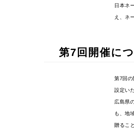
日本ネ
え、ネ
第7回開催に
第7回の
設定い
広島県
も、地
贈るこ