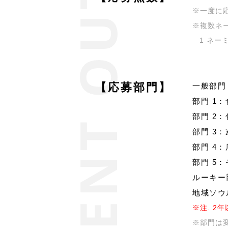
※一度に
※複数ネ
1 ネー
【応募部門】
一般部門
部門 1
部門 2
部門 3
部門 4
部門 5
ルーキー
地域ソウ
※注. 2
※部門は