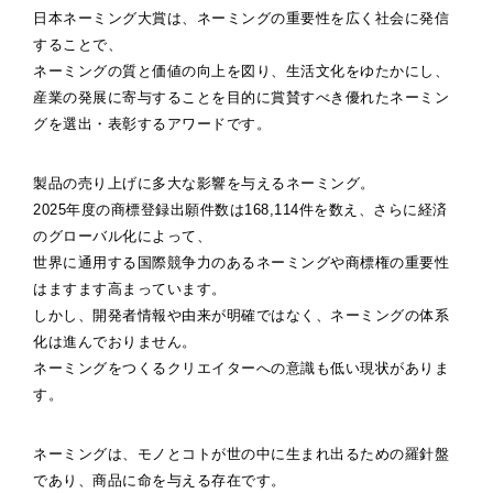
日本ネーミング大賞は、ネーミングの重要性を広く社会に発信
することで、
ネーミングの質と価値の向上を図り、生活文化をゆたかにし、
産業の発展に寄与することを目的に賞賛すべき優れたネーミン
グを選出・表彰するアワードです。
製品の売り上げに多大な影響を与えるネーミング。
2025年度の商標登録出願件数は168,114件を数え、さらに経済
のグローバル化によって、
世界に通用する国際競争力のあるネーミングや商標権の重要性
はますます高まっています。
しかし、開発者情報や由来が明確ではなく、ネーミングの体系
化は進んでおりません。
ネーミングをつくるクリエイターへの意識も低い現状がありま
す。
ネーミングは、モノとコトが世の中に生まれ出るための羅針盤
であり、商品に命を与える存在です。