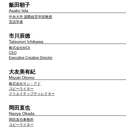
飯田朝子
Asako Iida
中央大学 国際経営学部教授
言語学者
市川辰徳
Tatsunori Ichikawa
株式会社kiCk
CEO
Executive Creative Director
大友美有紀
Miyuki Otomo
株式会社サン・アド
コピーライター
クリエイティブディレクター
岡田直也
Naoya Okada
岡田直也事務所
コピーライター