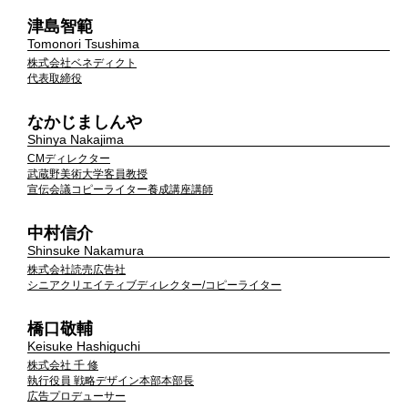
津島智範
Tomonori Tsushima
株式会社ベネディクト
代表取締役
なかじましんや
Shinya Nakajima
CMディレクター
武蔵野美術大学客員教授
宣伝会議コピーライター養成講座講師
中村信介
Shinsuke Nakamura
株式会社読売広告社
シニアクリエイティブディレクター/コピーライター
橋口敬輔
Keisuke Hashiguchi
株式会社 千 修
執行役員 戦略デザイン本部本部長
広告プロデューサー