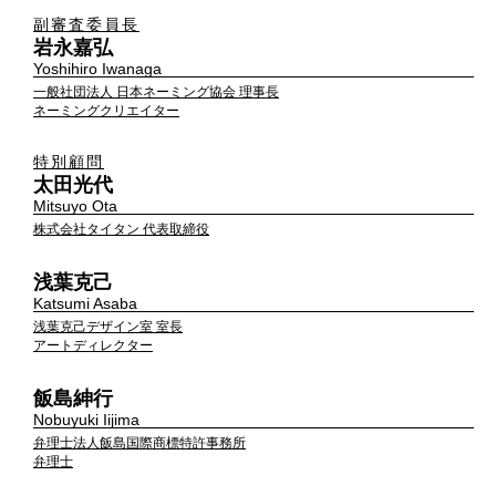
副審査委員長
岩永嘉弘
Yoshihiro Iwanaga
一般社団法人 日本ネーミング協会 理事長
ネーミングクリエイター
特別顧問
太田光代
Mitsuyo Ota
株式会社タイタン 代表取締役
浅葉克己
Katsumi Asaba
浅葉克己デザイン室 室長
アートディレクター
飯島紳行
Nobuyuki Iijima
弁理士法人飯島国際商標特許事務所
弁理士