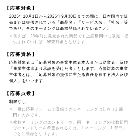
【応募対象】
2025年10月1日から2026年9月30日までの間に、日本国内で販
売または提供されている
「商品名」「サービス名」「社名」等
であり、そのネーミングは商標登録されていること。
※例えば、20年前に発売された商品でも上記期間中に販売・提
供されていれば、審査対象となります。
【応募資格】
応募対象者は「応募対象の事業主体者本人または従業者」及び
「事業主体者より承認を受けた者」とします。
応募対象の事業
主体者とは、「応募対象の提供に主たる責任を有する法人及び
個人」をいいます。
【応募点数】
制限なし。
※一度に応募フォームで登録できるネーミングは1 点（1 部
門）のみです。
※複数ネーミングのエントリーや、同一ネーミングの複数部門
でのエントリーを希望される方は、
1 ネーミング（1 部門）
ごとに登録となります。