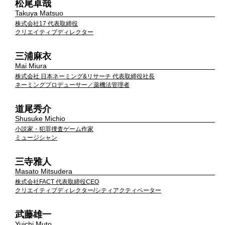
松尾卓哉
Takuya Matsuo
株式会社17 代表取締役
クリエイティブディレクター
三浦麻衣
Mai Miura
株式会社 日本ネーミング&リサーチ 代表取締役社長
ネーミングプロデューサー／薬機法管理者
道尾秀介
Shusuke Michio
小説家・犯罪捜査ゲーム作家
ミュージシャン
三寺雅人
Masato Mitsudera
株式会社FACT 代表取締役CEO
クリエイティブディレクター/シティアクティベーター
武藤雄一
Yuichi Muto