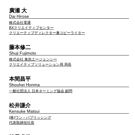
廣瀬 大
Dai Hirose
株式会社電通
BXクリエイティブセンター
クリエーティブディレクター兼コピーライター
藤本修二
Shuji Fujimoto
株式会社 東急エージェンシー
クリエイティブソリューション局 局長
本間昌平
Shouhei Honma
一般社団法人 日本ネーミング協会 顧問
松井謙介
Kensuke Matsui
(株)ワン・パブリッシング
代表取締役社長