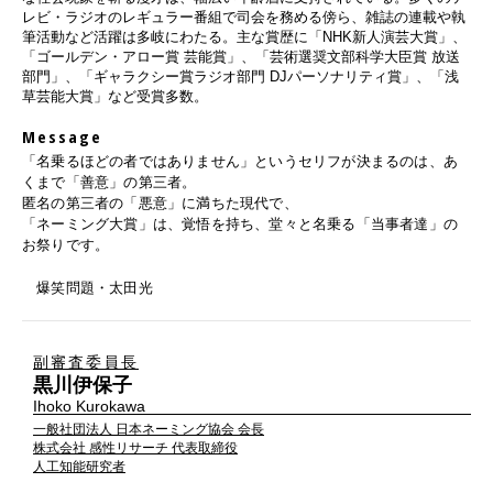
レビ・ラジオのレギュラー番組で司会を務める傍ら、雑誌の連載や執
筆活動など活躍は多岐にわたる。主な賞歴に「NHK新人演芸大賞」、
「ゴールデン・アロー賞 芸能賞」、「芸術選奨文部科学大臣賞 放送
部門」、「ギャラクシー賞ラジオ部門 DJパーソナリティ賞」、「浅
草芸能大賞」など受賞多数。
Message
「名乗るほどの者ではありません」というセリフが決まるのは、あ
くまで「善意」の第三者。
匿名の第三者の「悪意」に満ちた現代で、
「ネーミング大賞」は、覚悟を持ち、堂々と名乗る「当事者達」の
お祭りです。
爆笑問題・太田光
副審査委員長
黒川伊保子
Ihoko Kurokawa
一般社団法人 日本ネーミング協会 会⻑
株式会社 感性リサーチ 代表取締役
人工知能研究者