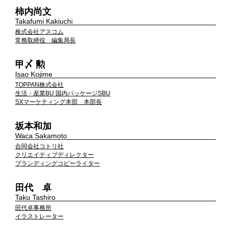
柿内尚文
Takafumi Kakiuchi
株式会社アスコム
常務取締役 編集局長
甲〆 勲
Isao Kojime
TOPPAN株式会社
生活・産業BU 国内パッケージSBU
SXマーケティング本部 本部長
坂本和加
Waca Sakamoto
合同会社コトリ社
クリエイティブディレクター
ブランディングコピーライター
田代 卓
Taku Tashiro
田代卓事務所
イラストレーター