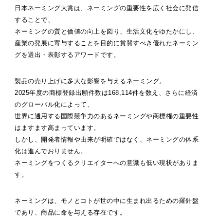
日本ネーミング大賞は、ネーミングの重要性を広く社会に発信
することで、
ネーミングの質と価値の向上を図り、生活文化をゆたかにし、
産業の発展に寄与することを目的に賞賛すべき優れたネーミン
グを選出・表彰するアワードです。
製品の売り上げに多大な影響を与えるネーミング。
2025年度の商標登録出願件数は168,114件を数え、さらに経済
のグローバル化によって、
世界に通用する国際競争力のあるネーミングや商標権の重要性
はますます高まっています。
しかし、開発者情報や由来が明確ではなく、ネーミングの体系
化は進んでおりません。
ネーミングをつくるクリエイターへの意識も低い現状がありま
す。
ネーミングは、モノとコトが世の中に生まれ出るための羅針盤
であり、商品に命を与える存在です。