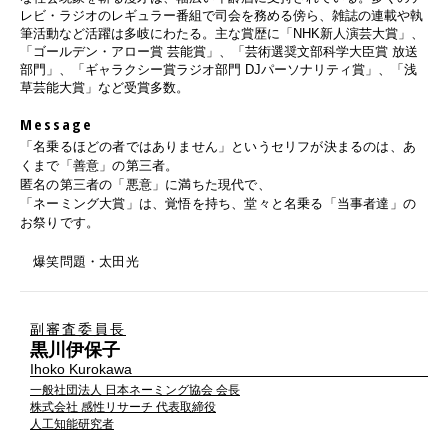
レビ・ラジオのレギュラー番組で司会を務める傍ら、雑誌の連載や執
筆活動など活躍は多岐にわたる。主な賞歴に「NHK新人演芸大賞」、
「ゴールデン・アロー賞 芸能賞」、「芸術選奨文部科学大臣賞 放送
部門」、「ギャラクシー賞ラジオ部門 DJパーソナリティ賞」、「浅
草芸能大賞」など受賞多数。
Message
「名乗るほどの者ではありません」というセリフが決まるのは、あ
くまで「善意」の第三者。
匿名の第三者の「悪意」に満ちた現代で、
「ネーミング大賞」は、覚悟を持ち、堂々と名乗る「当事者達」の
お祭りです。
爆笑問題・太田光
副審査委員長
黒川伊保子
Ihoko Kurokawa
一般社団法人 日本ネーミング協会 会⻑
株式会社 感性リサーチ 代表取締役
人工知能研究者