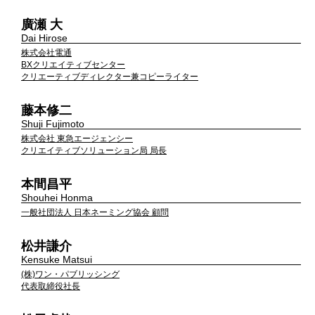
廣瀬 大
Dai Hirose
株式会社電通
BXクリエイティブセンター
クリエーティブディレクター兼コピーライター
藤本修二
Shuji Fujimoto
株式会社 東急エージェンシー
クリエイティブソリューション局 局長
本間昌平
Shouhei Honma
一般社団法人 日本ネーミング協会 顧問
松井謙介
Kensuke Matsui
(株)ワン・パブリッシング
代表取締役社長