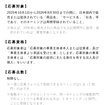
【応募対象】
2025年10月1日から2026年9月30日までの間に、日本国内で販
売または提供されている
「商品名」「サービス名」「社名」等
であり、そのネーミングは商標登録されていること。
※例えば、20年前に発売された商品でも上記期間中に販売・提
供されていれば、審査対象となります。
【応募資格】
応募対象者は「応募対象の事業主体者本人または従業者」及び
「事業主体者より承認を受けた者」とします。
応募対象の事業
主体者とは、「応募対象の提供に主たる責任を有する法人及び
個人」をいいます。
【応募点数】
制限なし。
※一度に応募フォームで登録できるネーミングは1 点（1 部
門）のみです。
※複数ネーミングのエントリーや、同一ネーミングの複数部門
でのエントリーを希望される方は、
1 ネーミング（1 部門）
ごとに登録となります。