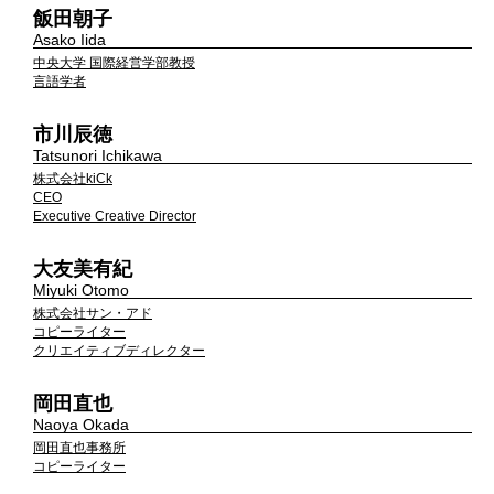
飯田朝子
Asako Iida
中央大学 国際経営学部教授
言語学者
市川辰徳
Tatsunori Ichikawa
株式会社kiCk
CEO
Executive Creative Director
大友美有紀
Miyuki Otomo
株式会社サン・アド
コピーライター
クリエイティブディレクター
岡田直也
Naoya Okada
岡田直也事務所
コピーライター