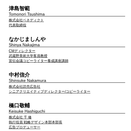
津島智範
Tomonori Tsushima
株式会社ベネディクト
代表取締役
なかじましんや
Shinya Nakajima
CMディレクター
武蔵野美術大学客員教授
宣伝会議コピーライター養成講座講師
中村信介
Shinsuke Nakamura
株式会社読売広告社
シニアクリエイティブディレクター/コピーライター
橋口敬輔
Keisuke Hashiguchi
株式会社 千 修
執行役員 戦略デザイン本部本部長
広告プロデューサー