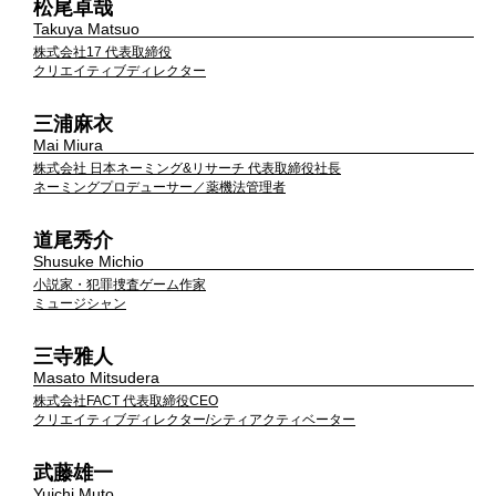
松尾卓哉
Takuya Matsuo
株式会社17 代表取締役
クリエイティブディレクター
三浦麻衣
Mai Miura
株式会社 日本ネーミング&リサーチ 代表取締役社長
ネーミングプロデューサー／薬機法管理者
道尾秀介
Shusuke Michio
小説家・犯罪捜査ゲーム作家
ミュージシャン
三寺雅人
Masato Mitsudera
株式会社FACT 代表取締役CEO
クリエイティブディレクター/シティアクティベーター
武藤雄一
Yuichi Muto