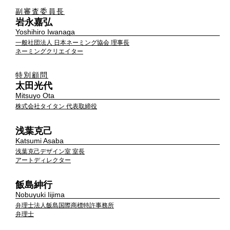
副審査委員長
岩永嘉弘
Yoshihiro Iwanaga
一般社団法人 日本ネーミング協会 理事長
ネーミングクリエイター
特別顧問
太田光代
Mitsuyo Ota
株式会社タイタン 代表取締役
浅葉克己
Katsumi Asaba
浅葉克己デザイン室 室長
アートディレクター
飯島紳行
Nobuyuki Iijima
弁理士法人飯島国際商標特許事務所
弁理士