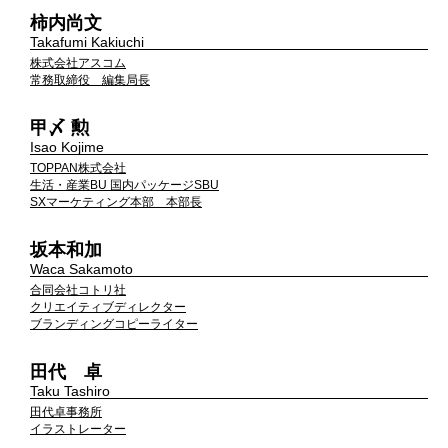
柿内尚文
Takafumi Kakiuchi
株式会社アスコム
常務取締役 編集局長
甲〆 勲
Isao Kojime
TOPPAN株式会社
生活・産業BU 国内パッケージSBU
SXマーケティング本部 本部長
坂本和加
Waca Sakamoto
合同会社コトリ社
クリエイティブディレクター
ブランディングコピーライター
田代 卓
Taku Tashiro
田代卓事務所
イラストレーター