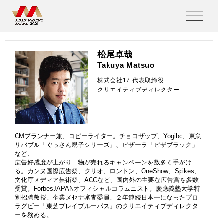
審査委員紹介
松尾卓哉
Takuya Matsuo
株式会社17 代表取締役
クリエイティブディレクター
CMプランナー兼、コピーライター。チョコザップ、Yogibo、東急
リバブル「ぐっさん親子シリーズ」、ピザーラ「ピザブラック」
など、
広告好感度が上がり、物が売れるキャンペーンを数多く手がけ
る。カンヌ国際広告祭、クリオ、ロンドン、OneShow、Spikes、
文化庁メディア芸術祭、ACCなど、国内外の主要な広告賞を多数
受賞。ForbesJAPANオフィシャルコラムニスト。慶應義塾大学特
別招聘教授。企業メセナ審査委員。２年連続日本一になったプロ
ラグビー「東芝ブレイブルーパス」のクリエイティブディレクタ
ーを務める。