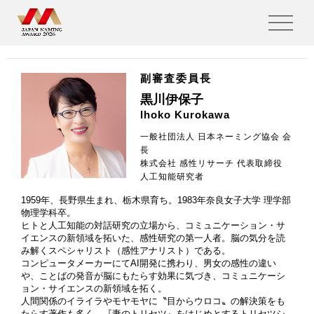
審査委員紹介
副審査委員長
黒川伊保子
Ihoko Kurokawa
一般社団法人 日本ネーミング協会 会
⻑
株式会社 感性リサーチ 代表取締役
人工知能研究者
1959年、長野県生まれ、栃木県育ち。1983年奈良女子大学 理学部
物理学科卒。
ヒトと人工知能の対話研究の立場から、コミュニケーション・サ
イエンスの新領域を拓いた、感性研究の第一人者。脳の気分を読
み解くスペシャリスト（感性アナリスト）である。
コンピュータメーカーにてAI開発に携わり、男女の感性の違い
や、ことばの発音が脳にもたらす効果に気づき、コミュニケーシ
ョン・サイエンスの新領域を拓く。
人間関係のイライラやモヤモヤに〝目からウロコ〟の解決策をも
たらす著作も多く、『妻のトリセツ』をはじめとするトリセツシ